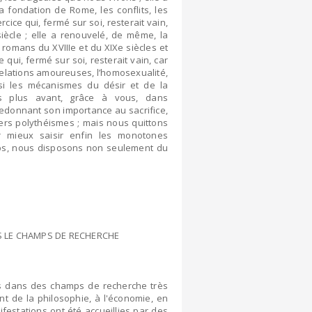
 fondation de Rome, les conflits, les
ice qui, fermé sur soi, resterait vain,
iècle ; elle a renouvelé, de même, la
es romans du XVIIIe et du XIXe siècles et
ui, fermé sur soi, resterait vain, car
relations amoureuses, l’homosexualité,
i les mécanismes du désir et de la
 plus avant, grâce à vous, dans
redonnant son importance au sacrifice,
vers polythéismes ; mais nous quittons
ur mieux saisir enfin les monotones
ps, nous disposons non seulement du
NS LE CHAMPS DE RECHERCHE
es dans des champs de recherche très
nt de la philosophie, à l'économie, en
festations ont été accueillies par des