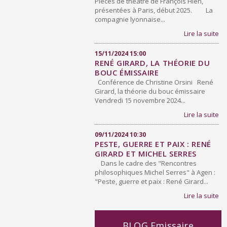
Pièces de théâtre de François Hien,
présentées à Paris, début 2025. La
compagnie lyonnaise...
Lire la suite
15/11/2024 15:00
RENÉ GIRARD, LA THÉORIE DU
BOUC ÉMISSAIRE
Conférence de Christine Orsini René
Girard, la théorie du bouc émissaire
Vendredi 15 novembre 2024...
Lire la suite
09/11/2024 10:30
PESTE, GUERRE ET PAIX : RENÉ
GIRARD ET MICHEL SERRES
Dans le cadre des "Rencontres
philosophiques Michel Serres" à Agen :
"Peste, guerre et paix : René Girard...
Lire la suite
BLOG Emissaire