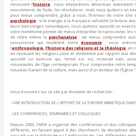
renouvelé l’
histoire
: nous interprétons désormais autrement la
mouvements de foule, les révolutions ; mais nous quittons un exerc
pour mieux comprendre, grâce à vous, l’horreur de notre XXe s
psychologie
: si le triangle à la française rafraîchit la lecture d
leurs mensonges romantiques, nous quittons aussitôt un exercice q
votre mimétisme permet de mieux interpréter le narcissisme, les 
de relire même la
psychanalyse
; de mieux comprendre auss
concurrence qui modèlent notre
économie
; nous entrons
l’
anthropologie
,
l’histoire des religions et la théologie
, en 
en resituant les religions juive et chrétienne par rapport aux di
aussitôt un exercice qui, fermé sur soi, resterait vain, po
nouveautés de l’âge contemporain. Pour comprendre notre tem
nouveau Darwin de la culture, mais aussi d’un docteur de l’Église."
Vous trouverez sur ce site par domaine de recherche :
- UNE INTRODUCTION DE L'APPORT DE LA THEORIE MIMETIQUE DA
- LES CONFERENCES, SEMINAIRES ET COLLOQUES
Depuis 2005, l'ARM a organisé des conférences et des colloqu
différents, en faisant appel à des chercheurs de disciplines alla
passant par la théologie ou l'anthropologie. Ces différentes mani