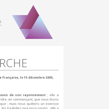
S
ERCHE
 française, le 15 décembre 2005,
ension de son rayonnement
; elle a
ntendre, en commençant, que nous lisons
ique ; mais nous quittons un exercice
, les tragédies que nous vivons ; elle a