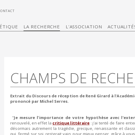
CONTACT
ÉTIQUE
LA RECHERCHE
L'ASSOCIATION
ACTUALITÉ
CHAMPS DE RECH
Extrait du Discours de réception de René Girard à l'Académie
prononcé par Michel Serres.
"
Je mesure l’importance de votre hypothèse avec l’ext
renouvelé, en effet la
critique littéraire
: j’ai tenté de faire e
désormais autrement la tragédie, grecque, renaissante et class
qui, fermé sur soi, resterait vain, pour mieux penser, grâce à vous