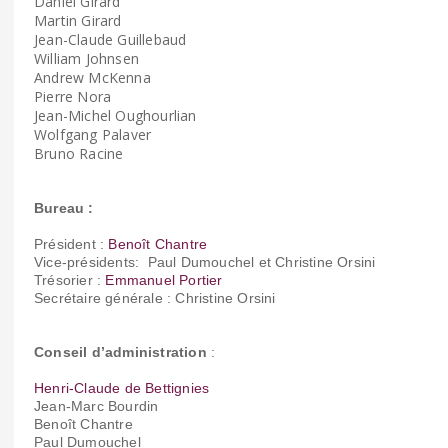
Daniel Girard
Martin Girard
Jean-Claude Guillebaud
William Johnsen
Andrew McKenna
Pierre Nora
Jean-Michel Oughourlian
Wolfgang Palaver
Bruno Racine
Bureau :
Président :
Benoît Chantre
Vice-présidents:
Paul Dumouchel et Christine Orsini
Trésorier :
Emmanuel Portier
Secrétaire générale : Christine Orsini
Conseil d’administration
:
Henri-Claude de Bettignies
Jean-Marc Bourdin
Benoît Chantre
Paul Dumouchel