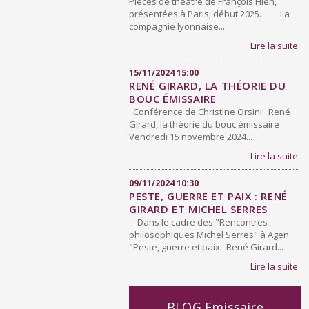
Pièces de théâtre de François Hien,
présentées à Paris, début 2025. La
compagnie lyonnaise...
Lire la suite
15/11/2024 15:00
RENÉ GIRARD, LA THÉORIE DU
BOUC ÉMISSAIRE
Conférence de Christine Orsini René
Girard, la théorie du bouc émissaire
Vendredi 15 novembre 2024...
Lire la suite
09/11/2024 10:30
PESTE, GUERRE ET PAIX : RENÉ
GIRARD ET MICHEL SERRES
Dans le cadre des "Rencontres
philosophiques Michel Serres" à Agen :
"Peste, guerre et paix : René Girard...
Lire la suite
BLOG Emissaire