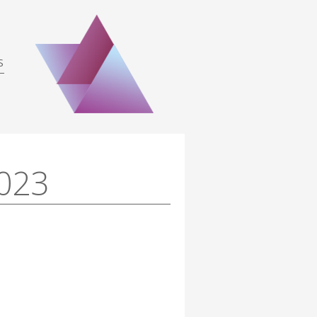
S
023