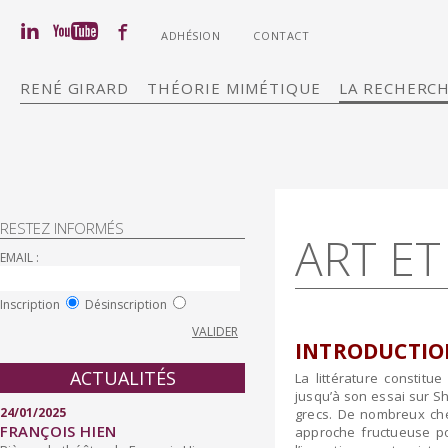
ADHÉSION
CONTACT
RENÉ GIRARD
THÉORIE MIMÉTIQUE
LA RECHERC
RESTEZ INFORMÉS
ART ET
EMAIL :
Inscription
Désinscription
INTRODUCTIO
ACTUALITÉS
La littérature constit
jusqu’à son essai sur S
24/01/2025
grecs. De nombreux cher
FRANÇOIS HIEN
approche fructueuse po