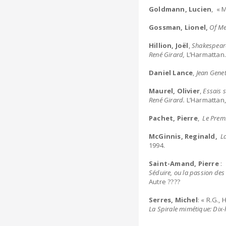
Goldmann, Lucien
, « 
Gossman, Lionel,
Of M
Hillion, Joël
,
Shakespeare
René Girard,
L’Harmattan
Daniel Lance
,
Jean Genet
Maurel, Olivier
,
Essais 
René Girard.
L’Harmattan,
Pachet, Pierre
,
Le Premi
McGinnis, Reginald,
L
1994.
Saint-Amand, Pierre
:
Séduire, ou la passion des
Autre ????
Serres, Michel
: « R.G.,
La Spirale mimétique: Dix-