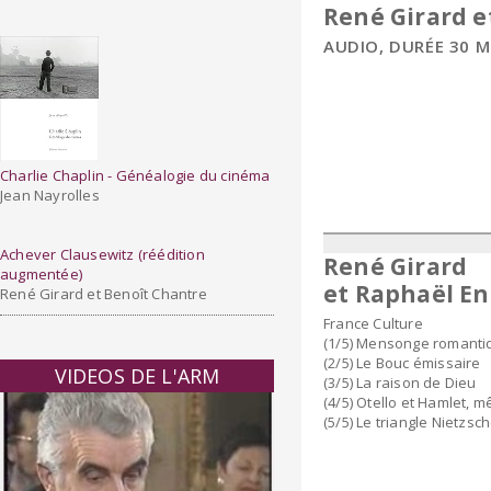
René Girard e
AUDIO, DURÉE 30 M
Charlie Chaplin - Généalogie du cinéma
Jean Nayrolles
Achever Clausewitz (réédition
René Girard
augmentée
)
et Raphaël E
René Girard et Benoît Chantre
France Culture
(1/5) Mensonge romanti
(2/5) Le Bouc émissaire
VIDEOS DE L'ARM
(3/5) La raison de Dieu
(4/5) Otello et Hamlet, 
(5/5) Le triangle Nietzsc