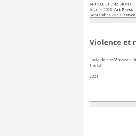
ARTICLE ET EMISSION D
fevrier 2020​
Art Press
Septembre 2020
France
Violence et 
​Cycle de conférences, d
Thélot
2021