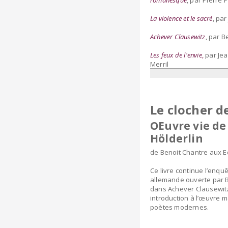
romanesque
, par Pierre 
La violence et le sacré
, pa
Achever Clausewitz
, par B
Les feux de l'envie
,
par Jea
Merril
Le clocher 
OEuvre vie de
Hölderlin
de Benoit Chantre aux E
Ce livre continue l’enquê
allemande ouverte par B
dans Achever Clausewitz 
introduction à l’œuvre 
poètes modernes.