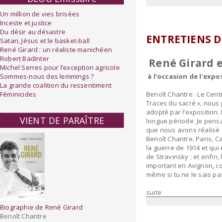
Un million de vies brisées
Inceste et justice
Du désir au désastre
ENTRETIENS D
Satan, Jésus et le basket-ball
René Girard : un réaliste manichéen
Robert Badinter
René Girard e
Michel Serres pour l’exception agricole
Sommes-nous des lemmings ?
à l'occasion de l'exp
La grande coalition du ressentiment
Féminicides
Benoît Chantre : Le Cent
Traces du sacré », nous 
adopté par l’exposition.
VIENT DE PARAÎTRE
longue période. Je pensai
que nous avons réalisé 
Benoît Chantre, Paris, C
la guerre de 1914 et qui
de Stravinsky ; et enfin
important en Avignon, con
même si tu ne le sais p
suite
Biographie de René Girard
Benoît Chantre