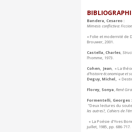
BIBLIOGRAPHI
Bandera, Cesareo :
Mimesis conflictiva: Ficcio
« Folie et modernité de 
Brouwer, 2001.
Castella, Charles
,
Struc
l’homme, 1973.
Cohen, Jean
, « La thé
d’histoire économique et s
Deguy, Michel,
« Destin
Florey, Sonya
,
René Girar
Formentelli, Georges 
"Deux lectures du soute
les autres?, Cahiers de l'é
« La Poésie d'Yves Bonnef
juillet, 1985, pp. 686-717.