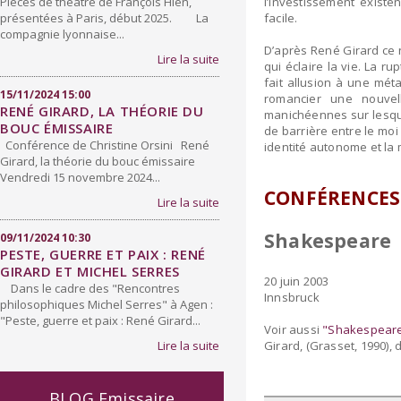
Pièces de théâtre de François Hien,
l’investissement existe
présentées à Paris, début 2025. La
facile.
compagnie lyonnaise...
D’après René Girard ce n
Lire la suite
qui éclaire la vie. La 
fait allusion à une mét
15/11/2024 15:00
romancier une nouvell
RENÉ GIRARD, LA THÉORIE DU
manichéennes sur lesque
BOUC ÉMISSAIRE
de barrière entre le moi
Conférence de Christine Orsini René
identité autonome et la 
Girard, la théorie du bouc émissaire
Vendredi 15 novembre 2024...
CONFÉRENCES 
Lire la suite
Shakespeare​
09/11/2024 10:30
PESTE, GUERRE ET PAIX : RENÉ
GIRARD ET MICHEL SERRES
20 juin 2003
Dans le cadre des "Rencontres
Innsbruck
philosophiques Michel Serres" à Agen :
"Peste, guerre et paix : René Girard...
Voir aussi
"Shakespeare,
Lire la suite
Girard, (Grasset, 1990),
BLOG Emissaire